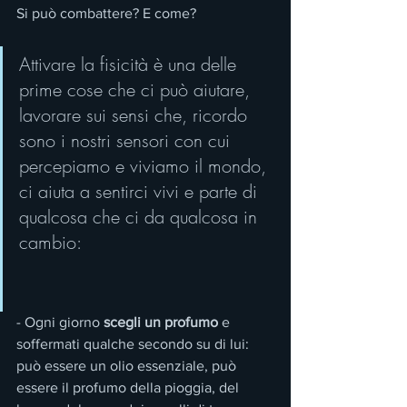
Si può combattere? E come?
Attivare la fisicità è una delle 
prime cose che ci può aiutare, 
lavorare sui sensi che, ricordo 
sono i nostri sensori con cui 
percepiamo e viviamo il mondo, 
ci aiuta a sentirci vivi e parte di 
qualcosa che ci da qualcosa in 
cambio:
- Ogni giorno 
scegli un profumo 
e 
soffermati qualche secondo su di lui: 
può essere un olio essenziale, può 
essere il profumo della pioggia, del 