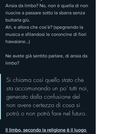
Ansia da limbo? No, non è quella di non 
riuscire a passare sotto la sbarra senza 
buttarla giù. 
Ah, e allora che cos’è? (spegnendo la 
musica e sfilandosi le coroncine di fiori 
hawaiane…)
Ne avete già sentito parlare, di ansia da 
limbo? 
Si chiama così quello stato che 
sta accomunando un po’ tutti noi, 
generato dalla confusione del 
non avere certezza di cosa si 
potrà o non potrà fare nel futuro.
Il limbo, secondo la religione è il luogo 