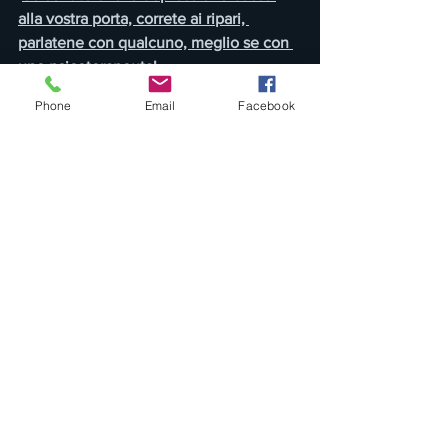
alla vostra porta, correte ai ripari, 
parlatene con qualcuno, meglio se con 
uno psicoterapeuta!
Sforzatevi di fare delle cose 
e di 
Phone
Email
Facebook
partecipare ad eventi o corsi, anche se 
sono solo online. Dire “eh ma a me le 
cose online non mi piacciono preferisco 
farle poi quando sarà possibile di 
persona” è il primo passo verso il 
lasciarsi andare nel limbo.
 Siamo d’accordo che di persona è tutto 
meglio, ma a momento non sappiamo 
se e come sarà possibile… quindi 
occorre sforzarsi di avvicinarsi al 
cambiamento. O adattarsi o lasciarsi 
trascinare del vortice del Limbo.