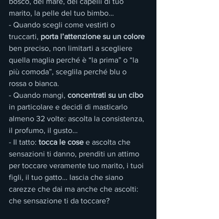
bosco, del mare, dei capelli di tuo 
marito, la pelle del tuo bimbo…
- Quando scegli come vestirti o 
truccarti,
 porta l’attenzione su un colore
ben preciso, non limitarti a scegliere 
quella maglia perché è “la prima” o “la 
più comoda”, sceglila perché blu o 
rossa o bianca.
- Quando mangi, 
concentrati su un cibo 
in particolare e decidi di masticarlo 
almeno 32 volte: ascolta la consistenza, 
il profumo, il gusto…
- Il tatto:
 tocca le cose
 e ascolta che 
sensazioni ti danno, prenditi un attimo 
per toccare veramente tuo marito, i tuoi 
figli, il tuo gatto… lascia che siano 
carezze che dai ma anche che ascolti: 
che sensazione ti da toccare?