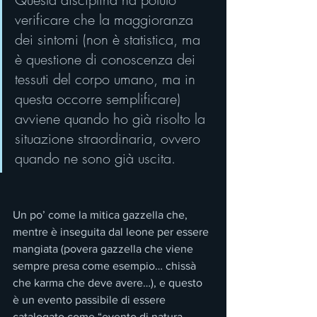
verificare che la maggioranza 
dei sintomi (non è statistica, ma 
è questione di conoscenza dei 
tessuti del corpo umano, ma in 
questa occorre semplificare) 
avviene quando ho già risolto la 
situazione straordinaria, ovvero 
quando ne sono già uscita.
Un po’ come la mitica gazzella che, 
mentre è inseguita dal leone per essere 
mangiata (povera gazzella che viene 
sempre presa come esempio… chissà 
che karma che deve avere…), e questo 
è un evento passibile di essere 
catalogato come “evento di natura 