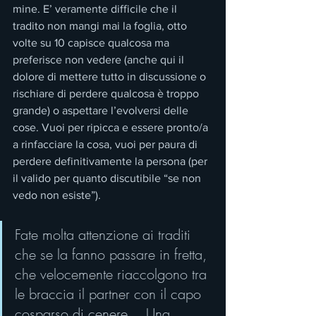
mine. E’ veramente difficile che il 
tradito non mangi mai la foglia, otto 
volte su 10 capisce qualcosa ma 
preferisce non vedere (anche qui il 
dolore di mettere tutto in discussione o 
rischiare di perdere qualcosa è troppo 
grande) o aspettare l’evolversi delle 
cose. Vuoi per ripicca e essere pronto/a 
a rinfacciare la cosa, vuoi per paura di 
perdere definitivamente la persona (per 
il valido per quanto discutibile “se non 
vedo non esiste”).
Fate molta attenzione ai traditi 
che se la fanno passare in fretta, 
che velocemente riaccolgono tra 
le braccia il partner con il capo 
cosparso di cenere… Una 