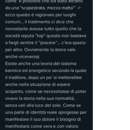
come  è possibile che sia stato attratto 
da una “scapestrata, mezza matta”’ -> 
ecco questo è ragionare per luoghi 
comuni… il tradimento ci dice che 
nonostante avesse tutto quello che la 
società reputa “top” questo non bastava 
a fargli sentire il “piacere”… c’era spazio 
per altro. Ovviamente la storia vale 
anche viceversa)
Esiste anche una teoria del sistema 
karmico ed energetico secondo la quale 
il traditore, dopo un po’ si metterebbe 
anche nella situazione di essere 
scoperto, come se necessitasse di poter 
vivere la storia nella sua normalità, 
senza veli alla luce del sole. Come se 
una parte di identità reale spingesse per 
manifestare il suo dolore il bisogno di 
manifestarsi come vera e con valore.