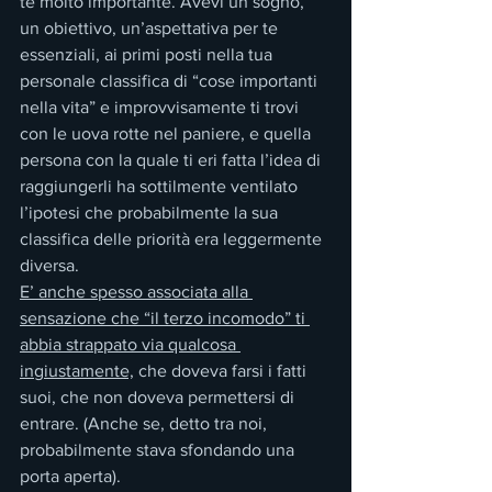
te molto importante. Avevi un sogno, 
un obiettivo, un’aspettativa per te 
essenziali, ai primi posti nella tua 
personale classifica di “cose importanti 
nella vita” e improvvisamente ti trovi 
con le uova rotte nel paniere, e quella 
persona con la quale ti eri fatta l’idea di 
raggiungerli ha sottilmente ventilato 
l’ipotesi che probabilmente la sua 
classifica delle priorità era leggermente 
diversa. 
E’ anche spesso associata alla 
sensazione che “il terzo incomodo” ti 
abbia strappato via qualcosa 
ingiustamente,
 che doveva farsi i fatti 
suoi, che non doveva permettersi di 
entrare. (Anche se, detto tra noi, 
probabilmente stava sfondando una 
porta aperta).