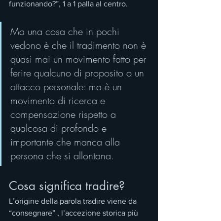
funzionando?”, 1 a 1 palla al centro.
Ma una cosa che in pochi 
vedono è che il tradimento non è 
quasi mai un movimento fatto per 
ferire qualcuno di proposito o un 
attacco personale: ma è un 
movimento di ricerca e 
compensazione rispetto a 
qualcosa di profondo e 
importante che manca alla 
persona che si allontana.
Cosa significa tradire?
L’origine della parola tradire viene da 
“consegnare” , l’accezione storica più 