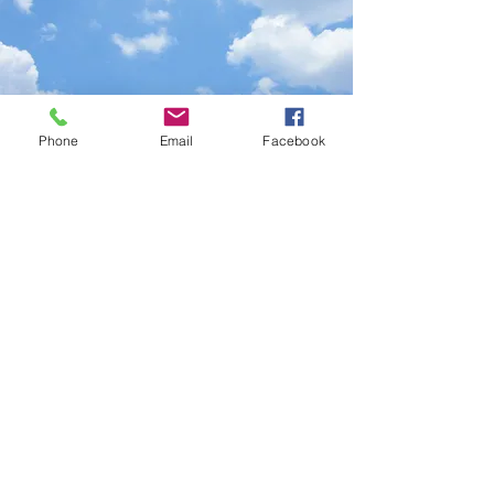
Phone
Email
Facebook
Ecco le prossime date e orari del corso
di Introduzione Gentile alle 5 leggi bio-