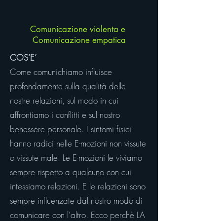
Comunicazione violenta e
Comunicazione empatica
COS’E’
Come comunichiamo influisce
profondamente sulla qualità delle
nostre relazioni, sul modo in cui
affrontiamo i conflitti e sul nostro
benessere personale. I sintomi fisici
hanno radici nelle E-mozioni non vissute
o vissute male. Le E-mozioni le viviamo
sempre rispetto a qualcuno con cui
intessiamo relazioni. E le relazioni sono
sempre influenzate dal nostro modo di
comunicare con l'altro. Ecco perchè LA