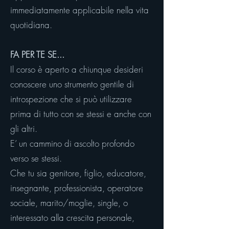
immediatamente applicabile nella vita
quotidiana.
FA PER TE SE...
Il corso è aperto a chiunque desideri
conoscere uno strumento gentile di
introspezione che si può utilizzare
prima di tutto con se stessi e anche con
gli altri.
E’ un cammino di ascolto profondo
verso se stessi.
Che tu sia genitore, figlio, educatore,
insegnante, professionista, operatore
sociale, marito/moglie, single, o
interessato alla crescita personale,