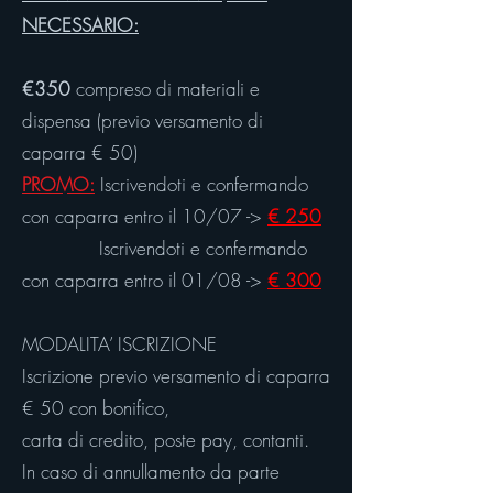
NECESSARIO:
€350
compreso di materiali e
dispensa (previo versamento di
caparra € 50)
PROMO:
Iscrivendoti e confermando
con caparra entro il 10/07 ->
€ 250
Iscrivendoti e confermando
con caparra entro il 01/08 ->
€ 300
MODALITA’ ISCRIZIONE
Iscrizione previo versamento di caparra
€ 50 con bonifico,
carta di credito, poste pay, contanti.
In caso di annullamento da parte