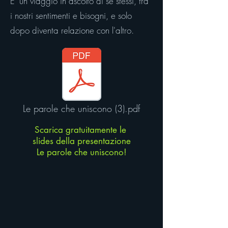
E' un viaggio in ascolto di se stessi, tra
i nostri sentimenti e bisogni, e solo
dopo diventa relazione con l'altro.
Le parole che uniscono (3).pdf
Scarica gratuitamente le
slides della presentazione
Le parole che uniscono!