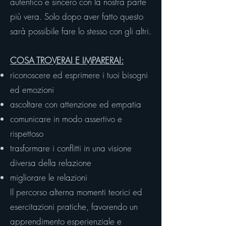
autentico e sincero con la nostra parte
più vera. Solo dopo aver fatto questo
sarà possibile fare lo stesso con gli altri.
COSA TROVERAI E IMPARERAI:
riconoscere ed esprimere i tuoi bisogni
ed emozioni
ascoltare con attenzione ed empatia
comunicare in modo assertivo e
rispettoso
trasformare i conflitti in una visione
diversa della relazione
migliorare le relazioni
Il percorso alterna momenti teorici ed
esercitazioni pratiche, favorendo un
apprendimento esperienziale e