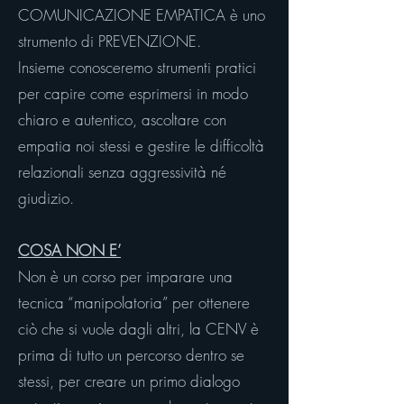
COMUNICAZIONE EMPATICA è uno
strumento di PREVENZIONE.
Insieme conosceremo strumenti pratici
per capire come esprimersi in modo
chiaro e autentico, ascoltare con
empatia noi stessi e gestire le difficoltà
relazionali senza aggressività né
giudizio.
COSA NON E’
Non è un corso per imparare una
tecnica “manipolatoria” per ottenere
ciò che si vuole dagli altri, la CENV è
prima di tutto un percorso dentro se
stessi, per creare un primo dialogo