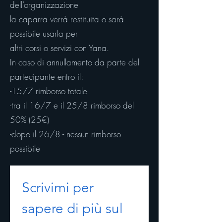
dell’organizzazione
la caparra verrà restituita o sarà
possibile usarla per
altri corsi o servizi con Yana.
In caso di annullamento da parte del
partecipante entro il:
-15/7 rimborso totale
-tra il 16/7 e il 25/8 rimborso del
50% (25€)
-dopo il 26/8 - nessun rimborso
possibile
Scrivimi per 
sapere di più sul 