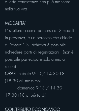
questa conoscenza non può mancare
nella tua vita.
MODALITA’
E’ strutturato come percorso di 2 moduli
in presenza, è un percorso che chiede
di "esserci". Su richiesta è possibile
richiedere parti di registrazioni. (non è
possibile partecipare solo a uno a
scelta)
ORARI:
sabato 9-13 /
14.30-18
(18.30
al massimo)
domenica 9-13 /
14.30-
17.30 (18
al più tardi)
CONTRIBUTO ECONOMICO