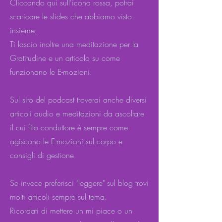
Cliccando qui sull'icona rossa, potrai
scaricare le slides che abbiamo visto
insieme.
Ti lascio inoltre una meditazione per la
Gratitudine e un articolo su come
funzionano le E-mozioni.
Sul sito del podcast troverai anche diversi
articoli audio e meditazioni da ascoltare
il cui filo conduttore è sempre come
agiscono le E-mozioni sul corpo e
consigli di gestione.
Se invece preferisci "leggere" sul blog trovi
molti articoli sempre sul tema.
Ricordati di mettere un mi piace o un