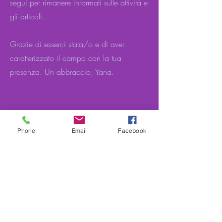
segui per rimanere informati sulle attività e
gli articoli.
Grazie di esserci stata/o e di aver
caratterizzato il campo con la tua
presenza. Un abbraccio, Yana.
Phone
Email
Facebook
Le parole che uniscono.pdf
Ascolta la meditazione
Podcast come si controllano le E-mozioni