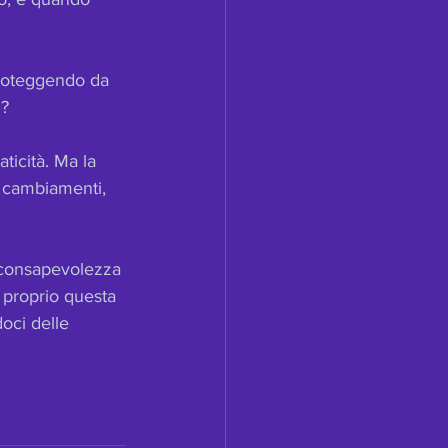
 proteggendo da 
?  
ticità. Ma la 
 i cambiamenti, 
e consapevolezza 
 proprio questa 
doci delle 