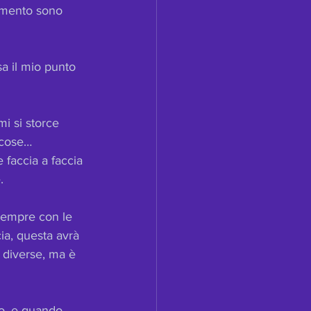
gimento sono 
sa il mio punto 
i si storce 
 cose…
e faccia a faccia 
.
 sempre con le 
ia, questa avrà 
à diverse, ma è 
tto, e quando 