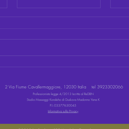
Agire o Re-agire? Quella
Spiri
finestra di 10 secondi che
davve
cambia le nostre relazioni
2 Via Fiume Cavallermaggiore, 12030 Italia
tel 3923302066
Professionista legge 4/2013 Iscritta al ReDBN
Studio Massaggi Koraleho di Duskova Madonno Yana K
P.I.:03377630045
Informativa sulla Privacy