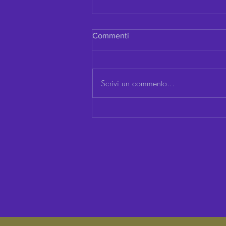
Commenti
Scrivi un commento...
Cosa ha più potere di
un'Emozione?