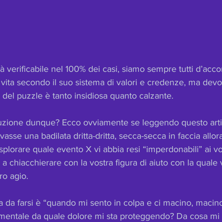
à verificabile nel 100% dei casi, siamo sempre tutti d’acc
 vita secondo il suo sistema di valori e credenze, ma devo
del puzzle è tanto insidiosa quanto calzante.
uzione dunque? Ecco ovviamente se leggendo questo artic
ivasse una badilata dritta-dritta, secca-secca in faccia allo
splorare quale evento X vi abbia resi “imperdonabili” ai vos
 a chiacchierare con la vostra figura di aiuto con la quale v
o agio.
a farsi è “quando mi sento in colpa e ci macino, macino
mentale da quale dolore mi sta proteggendo? Da cosa mi 