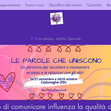
 appuntamento
Eventi e corsi
Decodifica del sintomo
Quanti-Ka
Alt
Yana - PusherEmozionale
E' il tuo tempo, rendilo Speciale.
 di comunicare influenza la qualità de