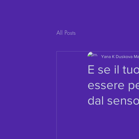
All Posts
Yana K Duskova M
E se il t
essere pe
dal senso