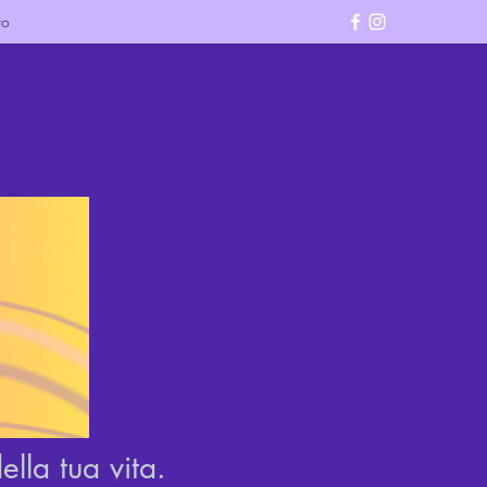
ro
Accedi
lla tua vita.