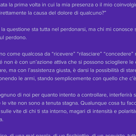
ta la prima volta in cui la mia presenza o il mio coinvol
direttamente la causa del dolore di qualcuno?”
e la questione sta tutta nel perdonarsi, ma chi mi conosce 
sul perdono.
no come qualcosa da “ricevere” “rilasciare” “concedere” m
é non è con un’azione attiva che si possono sciogliere le
re, ma con l’assistenza giusta, è darsi la possibilità di star
onendo le armi, stando semplicemente con quello che c’è
ognuno di noi per quanto intento a controllare, interferirà
ché le vite non sono a tenuta stagna. Qualunque cosa tu facc
ulle vite di chi ti sta intorno, magari di intensità e polarit
a.
riso, di una mal parola, di un fischiettìo, di un acquisto, tu