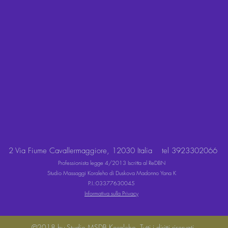
2 Via Fiume Cavallermaggiore, 12030 Italia
tel 3923302066
Professionista legge 4/2013 Iscritta al ReDBN
Studio Massaggi Koraleho di Duskova Madonno Yana K
P.I.:03377630045
Informativa sulla Privacy
©2018 by Studio MSDB Koraleho. Tutti i diritti riservati