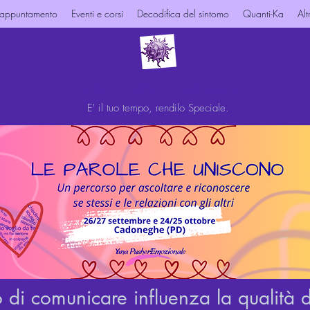
 appuntamento
Eventi e corsi
Decodifica del sintomo
Quanti-Ka
Alt
Yana - PusherEmozionale
E' il tuo tempo, rendilo Speciale.
 di comunicare influenza la qualità de