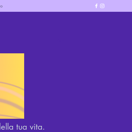
ro
Accedi
lla tua vita.