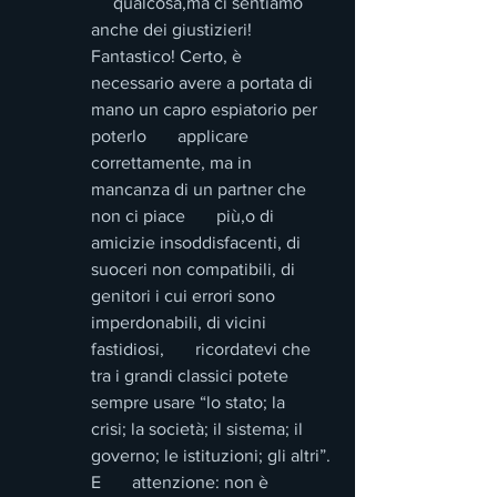
     qualcosa,ma ci sentiamo 
anche dei giustizieri! 
Fantastico! Certo, è       
necessario avere a portata di 
mano un capro espiatorio per 
poterlo       applicare 
correttamente, ma in 
mancanza di un partner che 
non ci piace       più,o di 
amicizie insoddisfacenti, di 
suoceri non compatibili, di       
genitori i cui errori sono 
imperdonabili, di vicini 
fastidiosi,       ricordatevi che 
tra i grandi classici potete 
sempre usare “lo stato; la       
crisi; la società; il sistema; il 
governo; le istituzioni; gli altri”. 
E       attenzione: non è 