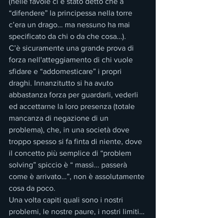
(nelle favole ci è stato detto che a 
“difendere” la principessa nella torre 
c’era un drago… ma nessuno ha mai 
specificato da chi o da che cosa…).
C’è sicuramente una grande prova di 
forza nell'atteggiamento di chi vuole 
sfidare e “addomesticare” i propri 
draghi. Innanzitutto si ha avuto 
abbastanza forza per guardarli, vederli 
ed accettarne la loro presenza (totale 
mancanza di negazione di un 
problema), che, in una società dove 
troppo spesso si fa finta di niente, dove 
il concetto più semplice di “problem 
solving” spiccio è “ massì… passerà 
come è arrivato…”, non è assolutamente 
cosa da poco.
Una volta capiti quali sono i nostri 
problemi, le nostre paure, i nostri limiti… 