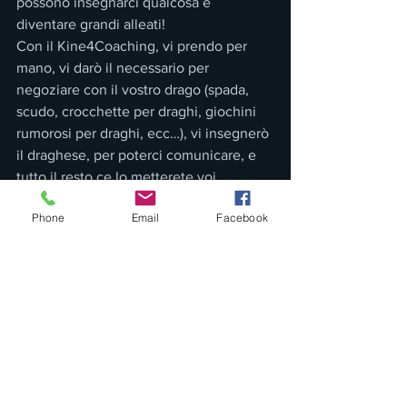
possono insegnarci qualcosa e 
diventare grandi alleati!
Con il Kine4Coaching, vi prendo per 
mano, vi darò il necessario per 
negoziare con il vostro drago (spada, 
scudo, crocchette per draghi, giochini 
rumorosi per draghi, ecc…), vi insegnerò 
il draghese, per poterci comunicare, e 
tutto il resto ce lo metterete voi.
Come può essere possibile? 
Phone
Email
Facebook
A volte quello che ci manca è solo un 
piano. Un piano studiato su misura per 
noi e fatto da noi, da attuare secondo le 
nostre capacità e caratteristiche del 
momento. Ci vuole chiarezza e 
semplicità, un focus un obiettivo e una 
strada per raggiungerlo. Strada che, se 
hai passato gli ultimi anni nascosto nella 
notte al buio, cercando di eludere i 