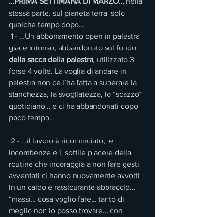
...PRIMA SETTIMANA DI MARZO
… nella 
stessa parte, sul pianeta terra, solo 
qualche tempo dopo…
 1 - …Un abbonamento open in palestra 
giace intonso, abbandonato sul fondo 
della sacca della palestra
, utilizzato 3 
forse 4 volte. La voglia di andare in 
palestra non ce l’ha fatta a superare la 
stanchezza, la svogliatezza, lo “scazzo” 
quotidiano… e ci ha abbandonati dopo 
poco tempo…
 2 - …il lavoro è ricominciato, le 
incombenze e il sottile piacere della 
routine che incoraggia a non fare gesti 
avventati ci hanno nuovamente avvolti 
in un caldo e rassicurante abbraccio… 
“massì… cosa voglio fare… tanto di 
meglio non lo posso trovare… con 