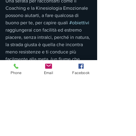
Una serata per raccontarti come il 
Coaching e la Kinesiologia Emozionale 
possono aiutarti, a fare qualcosa di 
buono per te, per capire quali 
#obiettivi
raggiungerai con facilità ed estremo 
piacere, senza intralci, perché in natura, 
la strada giusta è quella che incontra 
meno resistenze e ti conduce più 
facilmente alla meta. (un fiume che 
trova un ostacolo sul suo letto, 
Phone
Email
Facebook
semplicemente strariperà o si scaverà 
un nuovo percorso sotto terra, e 
sceglierà la soluzione che gli costa 
meno fatica, non cercherà di tornare 
indietro o di volare in cielo o di dividersi 
in cento fiumi, ne tanto meno si 
soffermerà a pensare quale sia la 
soluzione giusta per lui smettendo di 
scorrere…).