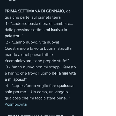
PRIMA SETTIMANA DI GENNAIO
, da 
qualche parte, sul pianeta terra…
 1 - “…adesso basta è ora di cambiare… 
dalla prossima settima 
mi iscrivo in 
palestra
…”
 2 - “…anno nuovo, vita nuova! 
Quest’anno è la volta buona, stavolta 
mando a quel paese tutti e 
#
cambiolavoro
, sono proprio stufo!”
 3 - “anno nuovo non mi scappi! Questo 
è l’anno che trovo l’uomo 
della mia vita 
e mi sposo
!”
 4 - “…quest’anno voglio fare 
qualcosa 
solo per me
…. Un corso, un viaggio… 
qualcosa che mi faccia stare bene…”
#cambiovita