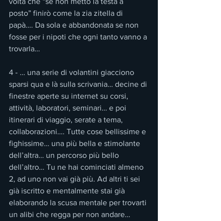
volta che “se non metto la testa a 
posto” finirò come la zia zitella di 
papà…. Da sola e abbandonata se non 
fosse per i nipoti che ogni tanto vanno a 
trovarla…
4 - … una serie di volantini giacciono 
sparsi qua e là sulla scrivania… decine di 
finestre aperte su internet su corsi, 
attività, laboratori, seminari… e poi 
itinerari di viaggio, serate a tema, 
collaborazioni…. Tutte cose bellissime e 
fighissime… una più bella e stimolante 
dell’altra… un percorso più bello 
dell’altro… Tu ne hai cominciati almeno 
2, ad uno non vai già più. Ad altri ti sei 
già iscritto e mentalmente stai già 
elaborando la scusa mentale per trovarti 
un alibi che regga per non andare… 