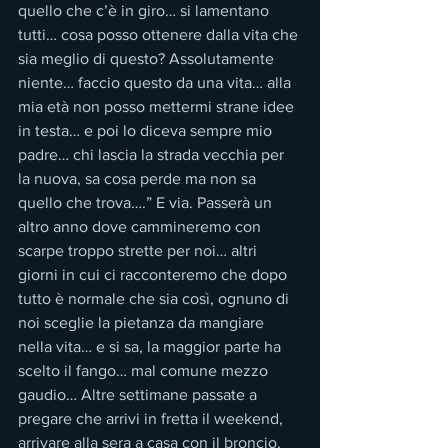
quello che c’è in giro… si lamentano 
tutti… cosa posso ottenere dalla vita che 
sia meglio di questo? Assolutamente 
niente… faccio questo da una vita… alla 
mia età non posso mettermi strane idee 
in testa… e poi lo diceva sempre mio 
padre… chi lascia la strada vecchia per 
la nuova, sa cosa perde ma non sa 
quello che trova….” E via. Passerà un 
altro anno dove cammineremo con 
scarpe troppo strette per noi… altri 
giorni in cui ci racconteremo che dopo 
tutto è normale che sia così, ognuno di 
noi sceglie la pietanza da mangiare 
nella vita… e si sa, la maggior parte ha 
scelto il fango… mal comune mezzo 
gaudio… Altre settimane passate a 
pregare che arrivi in fretta il weekend, 
arrivare alla sera a casa con il broncio, 