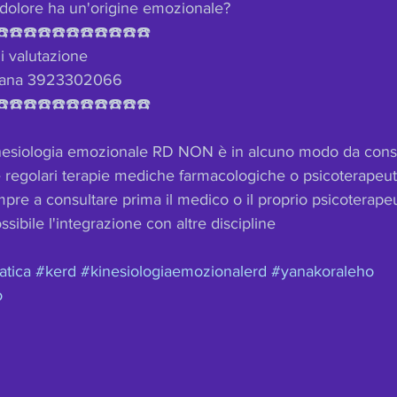
 dolore ha un'origine emozionale?
☎️☎️☎️☎️☎️☎️☎️☎️☎️☎️☎️
i valutazione
: yana 3923302066
☎️☎️☎️☎️☎️☎️☎️☎️☎️☎️☎️
nesiologia emozionale RD NON è in alcuno modo da cons
lle regolari terapie mediche farmacologiche o psicoterapeut
mpre a consultare prima il medico o il proprio psicoterapeu
sibile l'integrazione con altre discipline
atica
#kerd
#kinesiologiaemozionalerd
#yanakoraleho
o