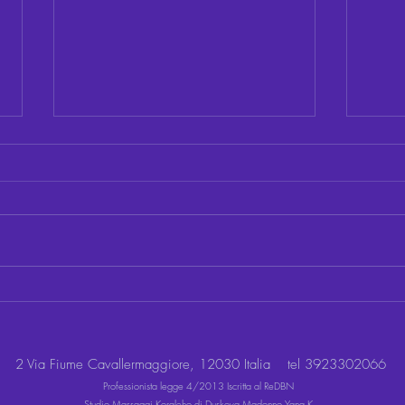
Agire o Re-agire? Quella
Spiri
finestra di 10 secondi che
davve
cambia le nostre relazioni
2 Via Fiume Cavallermaggiore, 12030 Italia
tel 3923302066
Professionista legge 4/2013 Iscritta al ReDBN
Studio Massaggi Koraleho di Duskova Madonno Yana K