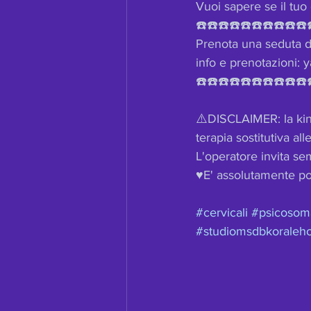
Vuoi sapere se il tuo
☎️☎️☎️☎️☎️☎️☎️☎️☎️☎️
Prenota una seduta d
info e prenotazioni
☎️☎️☎️☎️☎️☎️☎️☎️☎️☎️
⚠️DISCLAIMER: la ki
terapia sostitutiva a
L'operatore invita se
♥️E' assolutamente pos
#cervicali
#psicosom
#studiomsdbkoraleh