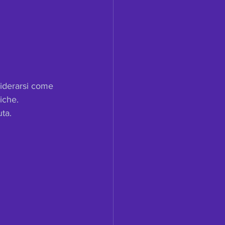
iderarsi come 
iche. 
ta.