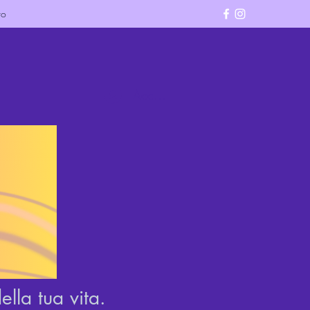
ro
Accedi
lla tua vita.