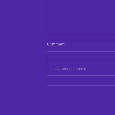
Commenti
Scrivi un commento...
Cosa ha più potere di
un'Emozione?