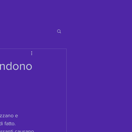
ondono
izzano e 
 fatto.
essanti causano 