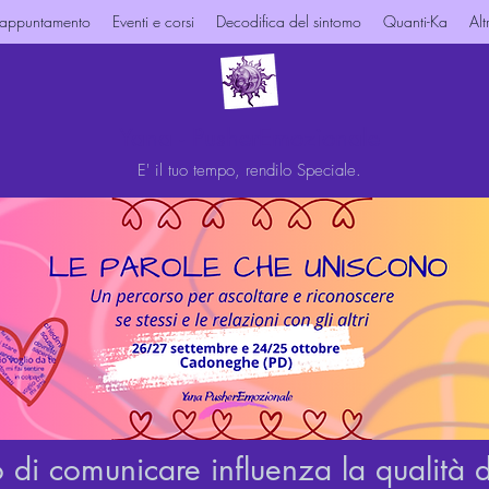
 appuntamento
Eventi e corsi
Decodifica del sintomo
Quanti-Ka
Alt
Yana - PusherEmozionale
E' il tuo tempo, rendilo Speciale.
 di comunicare influenza la qualità de