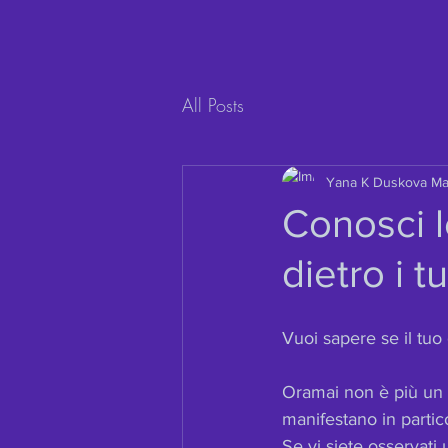
All Posts
Yana K Duskova M
Conosci 
dietro i t
Vuoi sapere se il tuo
Oramai non è più un s
manifestano in partic
Se vi siete osservati