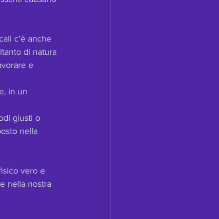
cali c'è anche 
ltanto di natura 
avorare e 
, in un 
di giusti o 
posto nella 
isico vero e 
e nella nostra 