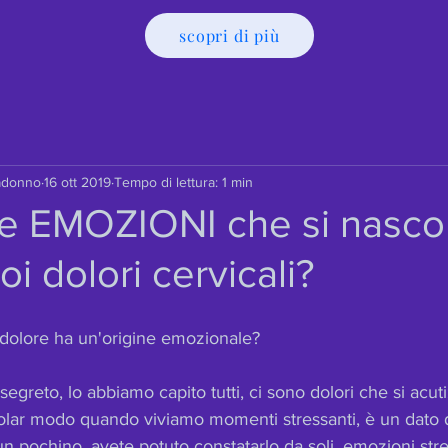
scopri di più
adonno
16 ott 2019
Tempo di lettura: 1 min
le EMOZIONI che si nasc
uoi dolori cervicali?
 dolore ha un'origine emozionale?
egreto, lo abbiamo capito tutti, ci sono dolori che si acut
olar modo quando viviamo momenti stressanti, è un dato di
 un pochino, avete potuto constatarlo da soli, emozioni str