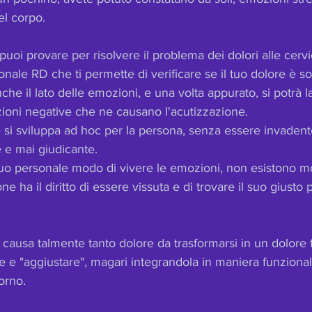
el corpo.
puoi provare per risolvere il problema dei dolori alle cervi
nale RD che ti permette di verificare se il tuo dolore è so
nche il lato delle emozioni, e una volta appurato, si potrà l
zioni negative che ne causano l'acutizzazione.
e si sviluppa ad hoc per la persona, senza essere invadente
 e mai giudicante.
uo personale modo di vivere le emozioni, non esistono mo
ne ha il diritto di essere vissuta e di trovare il suo giusto 
usa talmente tanto dolore da trasformarsi in un dolore f
re e "aggiustare", magari integrandola in maniera funzional
orno.